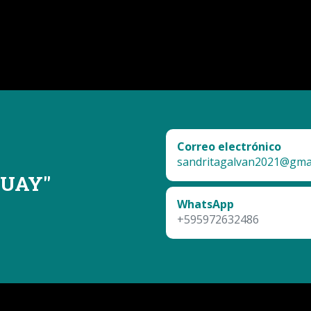
Correo electrónico
sandritagalvan2021@gma
GUAY
"
WhatsApp
+595972632486