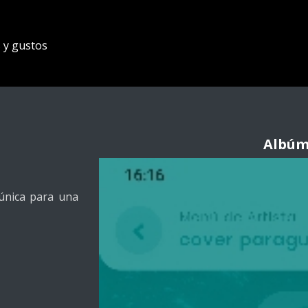
s y gustos
Albúm
 única para una