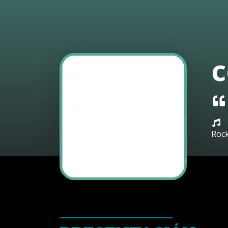
c
Rock